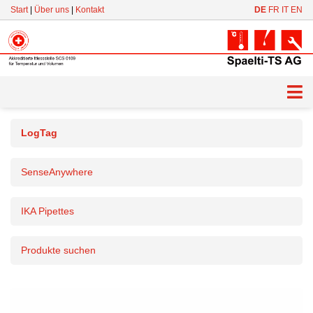
Skip
Start
|
Über uns
|
Kontakt
DE
FR
IT
EN
to
content
LogTag
SenseAnywhere
IKA Pipettes
Produkte suchen