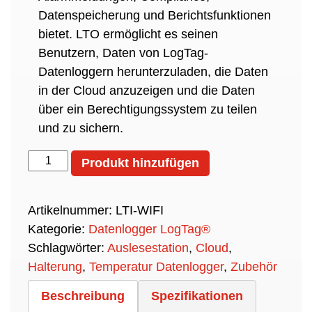
Datenspeicherung und Berichtsfunktionen
bietet. LTO ermöglicht es seinen
Benutzern, Daten von LogTag-
Datenloggern herunterzuladen, die Daten
in der Cloud anzuzeigen und die Daten
über ein Berechtigungssystem zu teilen
und zu sichern.
LogTag®
Produkt hinzufügen
LTI-
WM-
Artikelnummer:
LTI-WIFI
WiFi
Kategorie:
Datenlogger LogTag®
Interface
Schlagwörter:
Auslesestation
,
Cloud
,
Menge
Halterung
,
Temperatur Datenlogger
,
Zubehör
Beschreibung
Spezifikationen