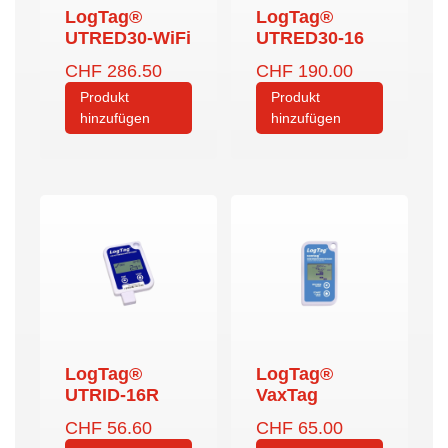
LogTag®
LogTag®
UTRED30-WiFi
UTRED30-16
CHF
286.50
CHF
190.00
Produkt
Produkt
hinzufügen
hinzufügen
LogTag®
LogTag®
UTRID-16R
VaxTag
CHF
56.60
CHF
65.00